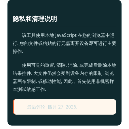
家
搜
隐私和清理说明
索
引
该工具使用本地 JavaScript 在您的浏览器中运
擎
行. 您的文件或粘贴的行无需离开设备即可进行主要
优
操作.
化
术
使用可见的重置, 清除, 消除, 或完成后删除本地
语
结果控件. 大文件仍然会受到设备内存的限制, 浏览
比
器画布限制, 或移动性能, 因此，首先使用非机密样
较
本测试敏感工作.
最后评论: 四月 27, 2026.
工
具