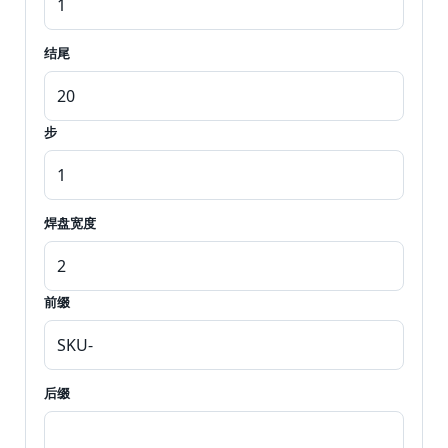
结尾
步
焊盘宽度
前缀
后缀