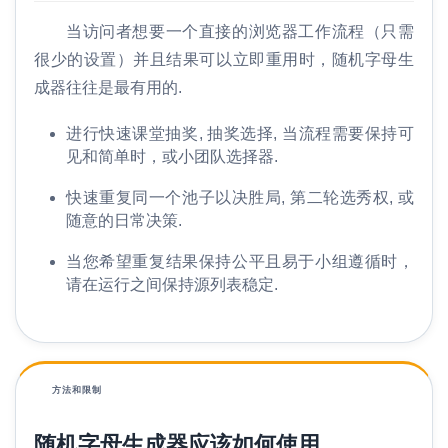
当访问者想要一个直接的浏览器工作流程（只需
很少的设置）并且结果可以立即重用时，随机字母生
家
成器往往是最有用的.
搜
进行快速课堂抽奖, 抽奖选择, 当流程需要保持可
索
见和简单时，或小团队选择器.
引
快速重复同一个池子以决胜局, 第二轮选秀权, 或
擎
随意的日常决策.
优
化
当您希望重复结果保持公平且易于小组遵循时，
术
请在运行之间保持源列表稳定.
语
比
较
方法和限制
随机字母生成器应该如何使用