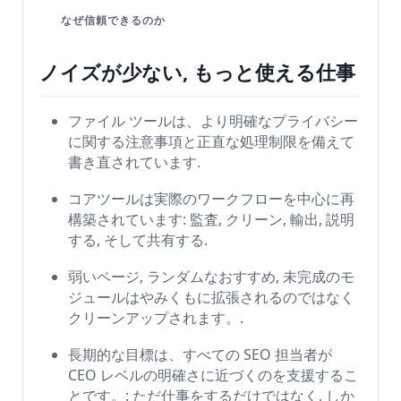
S
なぜ信頼できるのか
E
O
ノイズが少ない, もっと使える仕事
用
語
ファイル ツールは、より明確なプライバシー
集
に関する注意事項と正直な処理制限を備えて
書き直されています.
比
コアツールは実際のワークフローを中心に再
較
構築されています: 監査, クリーン, 輸出, 説明
す
する, そして共有する.
る
弱いページ, ランダムなおすすめ, 未完成のモ
ジュールはやみくもに拡張されるのではなく
ツ
クリーンアップされます。.
ー
長期的な目標は、すべての SEO 担当者が
ル
CEO レベルの明確さに近づくのを支援するこ
とです。: ただ仕事をするだけではなく, しか