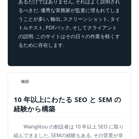
あるだけではありません, それはよく説明され
るべきだ. 優秀な実務家が監査に埋もれてしま
うことが多い, 輸出, スクリーンショット, タイ
トルテスト, PDFパック, そしてクライアント
の説明. このサイトはその日々の作業を軽くす
るために存在します.
物語
10 年以上にわたる SEO と SEM の
経験から構築
Wanglitou の創設者は 10 年以上 SEO に取り
組んできました, SEMの経験もある. その背景が非