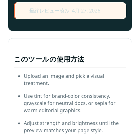
ル
最終レビュー済み: 4月 27, 2026.
も
っ
と
このツールの使用方法
Upload an image and pick a visual
treatment
.
Use tint for brand-color consistency
,
grayscale for neutral docs
,
or sepia for
warm editorial graphics
.
Adjust strength and brightness until the
preview matches your page style
.