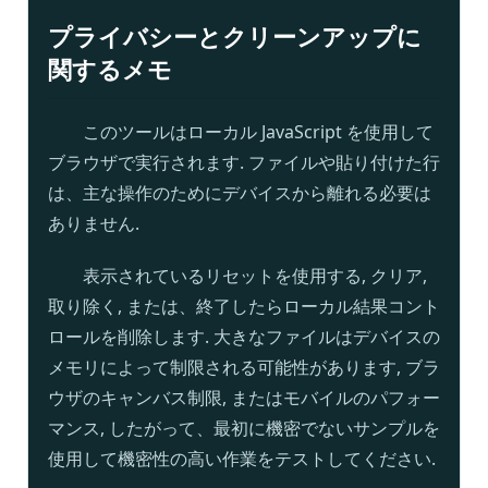
プライバシーとクリーンアップに
家
関するメモ
S
E
このツールはローカル JavaScript を使用して
O
ブラウザで実行されます. ファイルや貼り付けた行
用
は、主な操作のためにデバイスから離れる必要は
語
ありません.
集
表示されているリセットを使用する, クリア,
比
取り除く, または、終了したらローカル結果コント
較
ロールを削除します. 大きなファイルはデバイスの
す
メモリによって制限される可能性があります, ブラ
る
ウザのキャンバス制限, またはモバイルのパフォー
マンス, したがって、最初に機密でないサンプルを
使用して機密性の高い作業をテストしてください.
ツ
ー