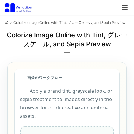
家
Colorize Image Online with Tint
, グレースケール,
and Sepia Preview
Colorize Image Online with Tint
, グレー
スケール,
and Sepia Preview
画像のワークフロー
Apply a brand tint
,
grayscale look
,
or
sepia treatment to images directly in the
browser for quick creative and editorial
assets
.