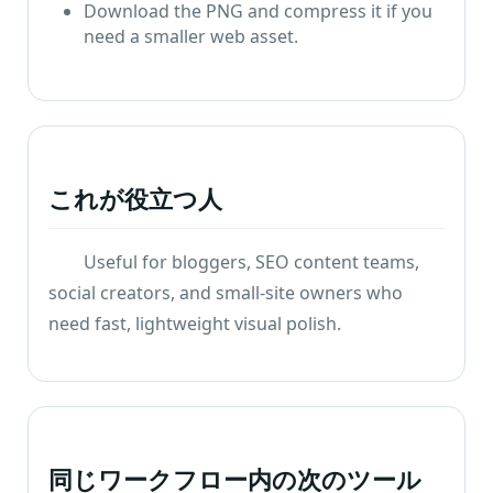
Download the PNG and compress it if you
need a smaller web asset
.
これが役立つ人
Useful for bloggers
,
SEO content teams
,
social creators
,
and small-site owners who
need fast
,
lightweight visual polish
.
同じワークフロー内の次のツール