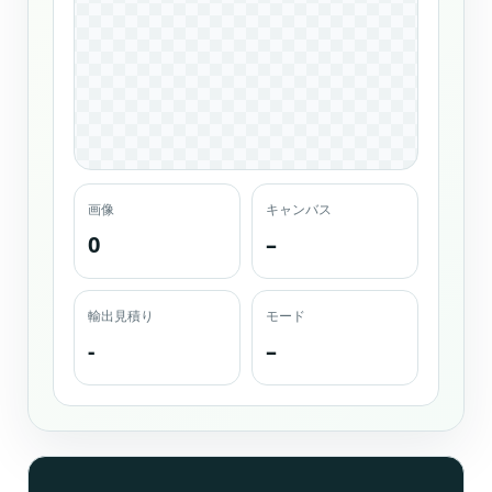
画像
キャンバス
0
–
輸出見積り
モード
-
–