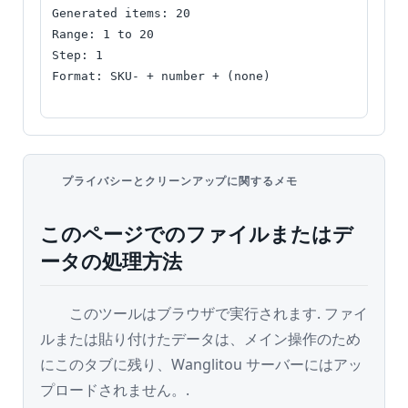
用
Generated items: 20

語
Range: 1 to 20

集
Step: 1

Format: SKU- + number + (none)
比
較
す
る
プライバシーとクリーンアップに関するメモ
このページでのファイルまたはデ
ツ
ー
ータの処理方法
ル
このツールはブラウザで実行されます. ファイ
も
ルまたは貼り付けたデータは、メイン操作のため
っ
にこのタブに残り、Wanglitou サーバーにはアッ
と
プロードされません。.