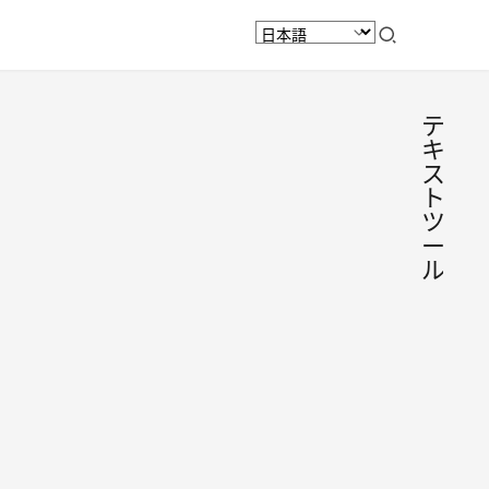
テ
キ
ス
ト
ツ
ー
ル
NATO
アル
ファ
テキス
トを
ベッ
NATO
ト翻
発音ア