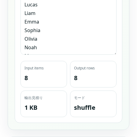
Input items
Output rows
8
8
輸出見積り
モード
1 KB
shuffle