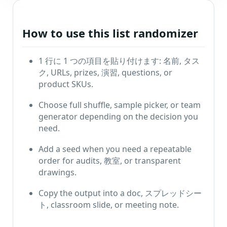
How to use this list randomizer
1 行に 1 つの項目を貼り付けます: 名前, タス
ク,
URLs
,
prizes
, 演習,
questions
,
or
product SKUs
.
家
Choose full shuffle
,
sample picker
,
or team
S
generator depending on the decision you
E
need
.
O
Add a seed when you need a repeatable
用
order for audits
, 教室,
or transparent
語
drawings
.
集
Copy the output into a doc
, スプレッドシー
比
ト,
classroom slide
,
or meeting note
.
較
す