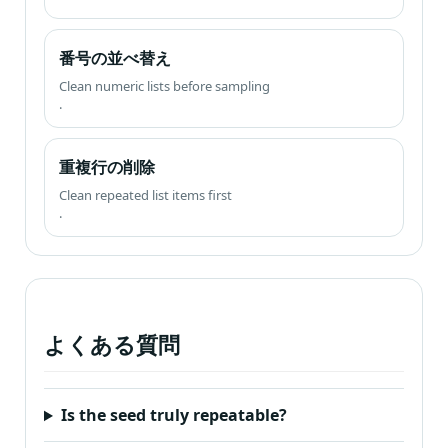
番号の並べ替え
Clean numeric lists before sampling
.
重複行の削除
Clean repeated list items first
.
よくある質問
Is the seed truly repeatable
?