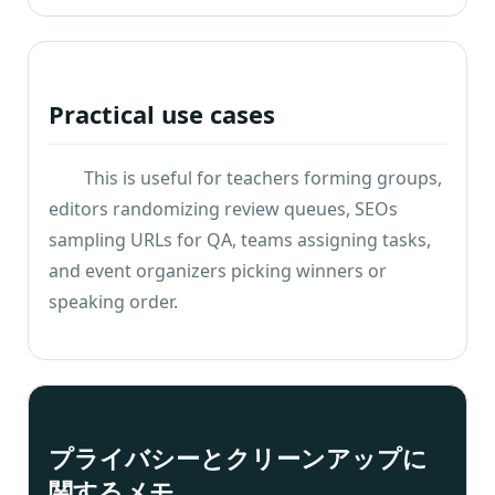
る
Practical use cases
ツ
ー
ル
This is useful for teachers forming groups
,
editors randomizing review queues
,
SEOs
も
sampling URLs for QA
,
teams assigning tasks
,
っ
and event organizers picking winners or
と
speaking order
.
プライバシーとクリーンアップに
関するメモ