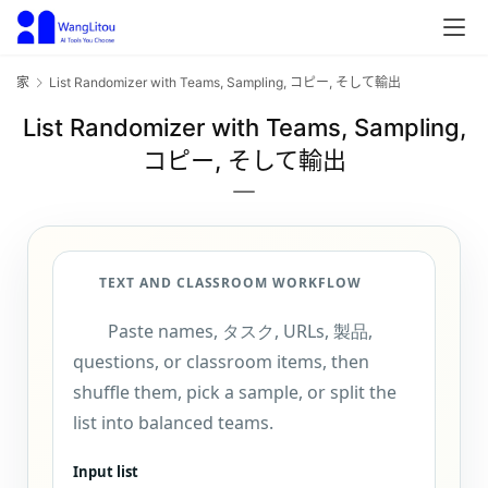
家
List Randomizer with Teams
,
Sampling
, コピー, そして輸出
List Randomizer with Teams
,
Sampling
,
コピー, そして輸出
TEXT AND CLASSROOM WORKFLOW
Paste names
, タスク,
URLs
, 製品,
questions
,
or classroom items
,
then
shuffle them
,
pick a sample
,
or split the
list into balanced teams
.
Input list