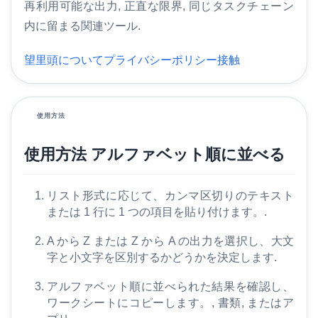
再利用可能な出力, 正直な限界, 同じタスクチェーン
家
内に留まる関連ツール.
S
望里頭について
プライバシーポリシー
接触
E
O
用
語
使用方法
集
使用方法 アルファベット順に並べる
比
較
リスト形式に応じて、カンマ区切りのテキスト
す
または 1 行に 1 つの項目を貼り付けます。.
る
A から Z または Z から A の出力を選択し、大文
字と小文字を区別するかどうかを決定します.
ツ
アルファベット順に並べられた結果を確認し、
ー
ワークシートにコピーします。, 書類, またはア
ル