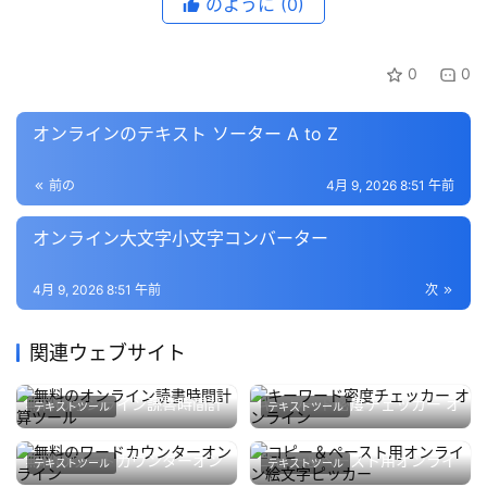
のように
(0)
0
0
オンラインのテキスト ソーター A to Z
前の
4月 9, 2026 8:51 午前
オンライン大文字小文字コンバーター
4月 9, 2026 8:51 午前
次
関連ウェブサイト
無料のオンライン読書時間計
キーワード密度チェッカー オ
テキストツール
テキストツール
算ツール
ンライン
4月 10, 2026
199
4月 11, 2026
237
無料のワードカウンターオン
コピー＆ペースト用オンライ
テキストツール
テキストツール
ライン
ン絵文字ピッカー
4月 9, 2026
275
4月 13, 2026
215