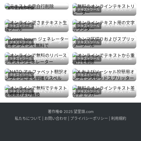
テキストの空白行削除
無料のオンラインテキストリ
テキストツール
テキストツール
4月 9, 2026
230
ピーター
4月 9, 2026
215
オンライン逆さまテキスト生
オンラインテキスト用の文字
テキストツール
テキストツール
成ツール
カウンター
4月 13, 2026
209
4月 9, 2026
252
Lorem Ipsum ジェネレータ
カンマ区切りおよびスプリッ
テキストツール
テキストツール
ーをオンラインで無料で
ターツール
4月 11, 2026
255
4月 9, 2026
226
オンラインで無料のリバース
オンラインでテキストから重
テキストツール
テキストツール
テキストジェネレーター
複行を削除
4月 10, 2026
249
4月 9, 2026
260
NATO アルファベット翻訳オ
X およびソーシャル投稿用オ
テキストツール
テキストツール
ンラインによる明確なスペル
ンラインスレッドスプリッタ
4月 15, 2026
200
4月 13, 2026
222
ー
オンラインで無料でテキスト
無料のオンラインテキスト差
テキストツール
テキストツール
を検索および置換
分チェッカー
4月 10, 2026
205
4月 10, 2026
196
著作権© 2025 望里頭.com
私たちについて
|
お問い合わせ
|
プライバシーポリシー
|
利用規約