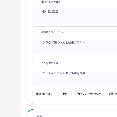
最終レビュー済み
4月 21, 2026
標準的なワークフロー
ブラウザ側の入力と結果のフロー
こんな方に最適
ユーティリティ出力と迅速な検査
望里頭について
接触
プライバシーポリシー
利用規
概要