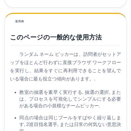
使用例
このページの一般的な使用方法
家
S
ランダム ネーム ピッカーは、訪問者がセットア
E
ップをほとんど行わずに直接ブラウザ ワークフロー
O
を実行し、結果をすぐに再利用できることを望んで
用
いる場合に最も役立つ傾向があります。.
語
集
教室の抽選を素早く実行する, 抽選の選択, また
は、プロセスを可視化してシンプルにする必要
比
がある場合の小規模なチームピッカー.
較
同点の場合は同じプールをすばやく繰り返しま
す
す, 2巡目指名選手, または日常の何気ない意思決
る