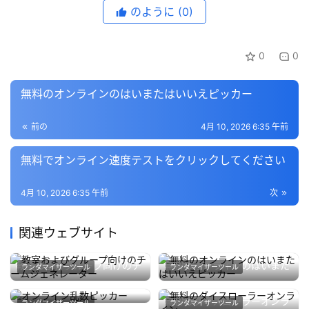
のように
(0)
0
0
無料のオンラインのはいまたはいいえピッカー
前の
4月 10, 2026 6:35 午前
無料でオンライン速度テストをクリックしてください
4月 10, 2026 6:35 午前
次
関連ウェブサイト
教室およびグループ向けのチ
無料のオンラインのはいまた
ランダマイザーツール
ランダマイザーツール
ームジェネレーター
はいいえピッカー
4月 9, 2026
211
4月 10, 2026
225
オンライン乱数ピッカー
無料のダイスローラーオンラ
ランダマイザーツール
ランダマイザーツール
4月 9, 2026
242