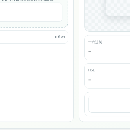
0 files
十六进制
–
HSL
–