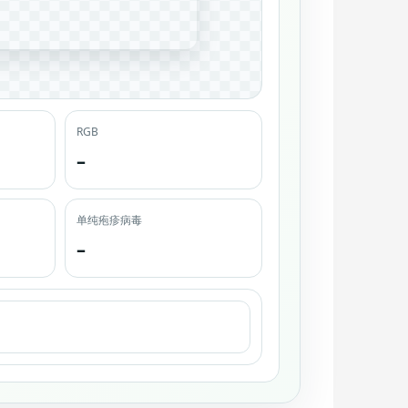
RGB
–
单纯疱疹病毒
–