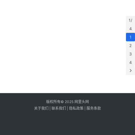
网
和
表
开
试
记
具
4 
道
1 /
20
项
4
或
1
分
行
2
需
3
浏
4
版权所有© 2025 网里头网
关于我们
|
联系我们
|
隐私政策
|
服务条款