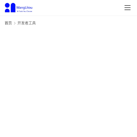
首页
开发者工具
M
通
器
在
数
百
4 