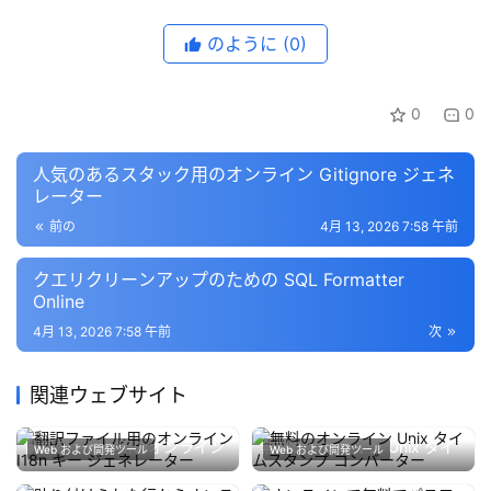
のように
(0)
0
0
人気のあるスタック用のオンライン Gitignore ジェネ
レーター
前の
4月 13, 2026 7:58 午前
クエリクリーンアップのための SQL Formatter
Online
4月 13, 2026 7:58 午前
次
関連ウェブサイト
翻訳ファイル用のオンライン
無料のオンライン Unix タイ
Web および開発ツール
Web および開発ツール
I18n キー ジェネレーター
ムスタンプ コンバーター
4月 15, 2026
185
4月 12, 2026
208