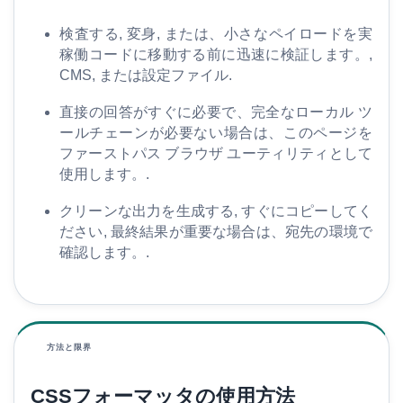
家
検査する, 変身, または、小さなペイロードを実
稼働コードに移動する前に迅速に検証します。,
CMS, または設定ファイル.
S
E
直接の回答がすぐに必要で、完全なローカル ツ
O
ールチェーンが必要ない場合は、このページを
用
ファーストパス ブラウザ ユーティリティとして
語
使用します。.
集
クリーンな出力を生成する, すぐにコピーしてく
ださい, 最終結果が重要な場合は、宛先の環境で
比
確認します。.
較
す
る
方法と限界
ツ
ー
CSSフォーマッタの使用方法