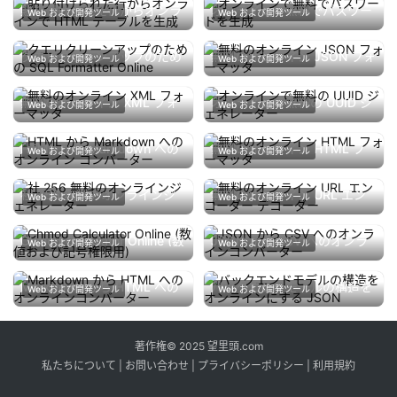
貼り付けられた行からオンラ
オンラインで無料でパスワー
Web および開発ツール
Web および開発ツール
インで HTML テーブルを生
ドを生成
4月 15, 2026
200
4月 12, 2026
183
成
クエリクリーンアップのため
無料のオンライン JSON フォ
Web および開発ツール
Web および開発ツール
の SQL Formatter Online
ーマッタ
4月 13, 2026
182
4月 12, 2026
220
無料のオンライン XML フォ
オンラインで無料の UUID ジ
Web および開発ツール
Web および開発ツール
ーマッタ
ェネレーター
4月 12, 2026
196
4月 12, 2026
197
HTML から Markdown への
無料のオンライン HTML フ
Web および開発ツール
Web および開発ツール
オンライン コンバーター
ォーマッタ
4月 15, 2026
203
4月 12, 2026
203
社 256 無料のオンラインジ
無料のオンライン URL エン
Web および開発ツール
Web および開発ツール
ェネレーター
コーダー デコーダー
4月 12, 2026
180
4月 12, 2026
190
Chmod Calculator Online (数
JSON から CSV へのオンラ
Web および開発ツール
Web および開発ツール
値および記号権限用)
インコンバーター
4月 15, 2026
196
4月 12, 2026
181
Markdown から HTML への
バックエンドモデルの構造を
Web および開発ツール
Web および開発ツール
オンラインコンバーター
オンラインにする JSON
4月 15, 2026
189
4月 15, 2026
214
著作権© 2025 望里頭.com
私たちについて
|
お問い合わせ
|
プライバシーポリシー
|
利用規約