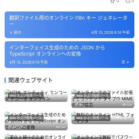
0
0
翻訳ファイル用のオンライン I18n キー ジェネレータ
ー
前の
4月 15, 2026 6:16 午前
インターフェイス生成のための JSON から
TypeScript オンラインへの変換
4月 15, 2026 6:16 午前
次
関連ウェブサイト
HTML エンティティ エンコ
オンラインでのファイル拡張
Web および開発ツール
Web および開発ツール
ーダ デコーダ オンライン
子とコンテンツ タイプの
4月 12, 2026
177
4月 15, 2026
209
MIME タイプ検索
インターフェイス生成のため
無料のオンライン HTML フ
Web および開発ツール
Web および開発ツール
の JSON から TypeScript オ
ォーマッタ
4月 12, 2026
200
4月 15, 2026
186
ンラインへの変換