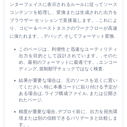
ル
ンターフェイスに表示されるルールに従ってソース
コンテンツを処理し、変換または生成された出力を
も
ブラウザー セッションで直接返します。. これによ
っ
り、コピー＆ペーストタスクのワークフローが高速
と
に保たれます。, デバッグ, そしてフォーマット変換.
このページは、利便性と迅速なユーティリティ
出力を目的として設計されています。, そのた
め、最初のフォーマットに最適です。, エンコー
ディング, 規制順守チェックではなく検査.
結果が重要な場合は、元のソースを近くに置い
てください, 特に本番コードに貼り付ける予定が
ある場合は, ライブ構成ファイル, または公開さ
れたページ.
精度が重要な場合, デプロイ前に、出力を宛先環
境または別の信頼できるバリデータと比較しま
す。.