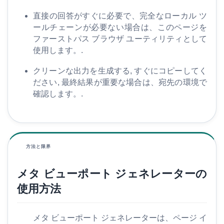
家
直接の回答がすぐに必要で、完全なローカル ツ
ールチェーンが必要ない場合は、このページを
ファーストパス ブラウザ ユーティリティとして
S
使用します。.
E
O
クリーンな出力を生成する, すぐにコピーしてく
用
ださい, 最終結果が重要な場合は、宛先の環境で
語
確認します。.
集
比
較
方法と限界
す
る
メタ ビューポート ジェネレーターの
使用方法
ツ
ー
メタ ビューポート ジェネレーターは、ページ イ