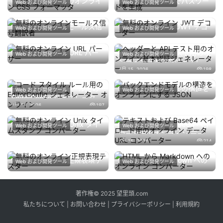
美化と縮小のためのオンライ
オンラインで無料でパスワー
Web および開発ツール
Web および開発ツール
ン CSS フォーマッタ
ドを生成
4月 13, 2026
186
4月 12, 2026
182
無料のオンラインモールス信
無料のオンライン JWT デコ
Web および開発ツール
Web および開発ツール
号翻訳者
ーダー
4月 12, 2026
186
4月 12, 2026
196
無料のオンライン URL パー
ヘッダーと API テスト用のオ
Web および開発ツール
Web および開発ツール
サー
ンライン基本認証ジェネレー
4月 12, 2026
236
4月 15, 2026
198
ター
コード スタイル ルール用の
バックエンドモデルの構造を
Web および開発ツール
Web および開発ツール
EditorConfig ジェネレーター
オンラインにする JSON
4月 15, 2026
210
4月 15, 2026
197
オンライン
無料のオンライン Unix タイ
テキストおよび Base64 ペイ
Web および開発ツール
Web および開発ツール
ムスタンプ コンバーター
ロード用のオンライン データ
4月 12, 2026
206
4月 15, 2026
214
URL コンバーター
無料のオンライン正規表現テ
HTML から Markdown への
Web および開発ツール
Web および開発ツール
スター
オンライン コンバーター
4月 12, 2026
180
4月 15, 2026
198
著作権© 2025 望里頭.com
私たちについて
|
お問い合わせ
|
プライバシーポリシー
|
利用規約